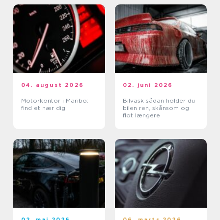
04. august 2026
02. juni 2026
Motorkontor i Maribo:
Bilvask sådan holder du
find et nær dig
bilen ren, skånsom og
flot længere
02. maj 2026
06. marts 2026