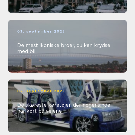
03. september 2025
De mest ikoniske broer, du kan krydse
med bil
02. september 2025
De skøreste køretøjer, der nogensinde
har kørt på vejene