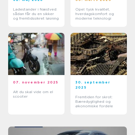
Ladestander i Næstved:
Opel: tysk kvalitet,
sådan får du en sikker
hverdagskomfort og
og fremtidssikret løsning
moderne teknologi
07. november 2025
30. september
2025
Alt du skal vide om el
scooter
Fremtiden for skrot:
Bæredygtighed og
økonomiske fordele