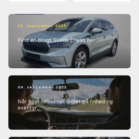
22. september 2025
Find en brugt Skoda Enyaq her
04. september 2025
Når biler bliver symbolet på frihed og
eventyr