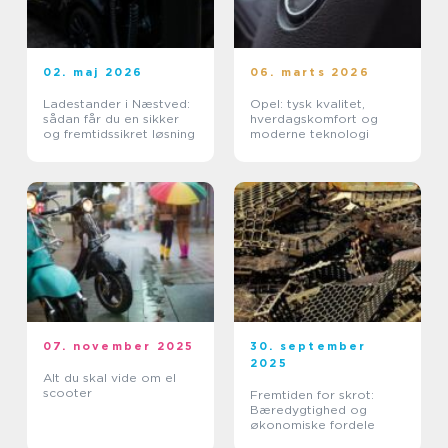
02. maj 2026
06. marts 2026
Ladestander i Næstved:
Opel: tysk kvalitet,
sådan får du en sikker
hverdagskomfort og
og fremtidssikret løsning
moderne teknologi
07. november 2025
30. september
2025
Alt du skal vide om el
scooter
Fremtiden for skrot:
Bæredygtighed og
økonomiske fordele