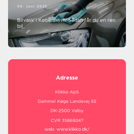
06. juni 2025
Bilvask i København: Sådan får du en ren
bil
Adresse
web:
www.klikko.dk/