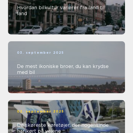
Hvordan bilkultur varierer fra land til
land
03. september 2025
De mest ikoniske broer, du kan krydse
med bil
02. september 2025
De skøreste køretøjer, der nogensinde
har kørt på vejene