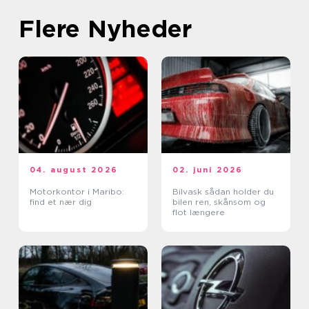
Flere Nyheder
04. august 2026
02. juni 2026
Motorkontor i Maribo:
Bilvask sådan holder du
find et nær dig
bilen ren, skånsom og
flot længere