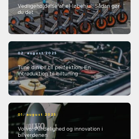
Vedligeholdelse af el-løbehjul: Sådan gør
du det
02. august 2025
Tune din bil til perfektion: En
introduktion til biltuning
01. august 2025
Volvo: Pålidelighed og innovation i
bilverdenen