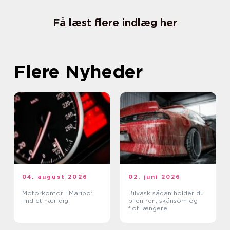
Få læst flere indlæg her
Flere Nyheder
04. august 2026
02. juni 2026
Motorkontor i Maribo:
Bilvask sådan holder du
find et nær dig
bilen ren, skånsom og
flot længere