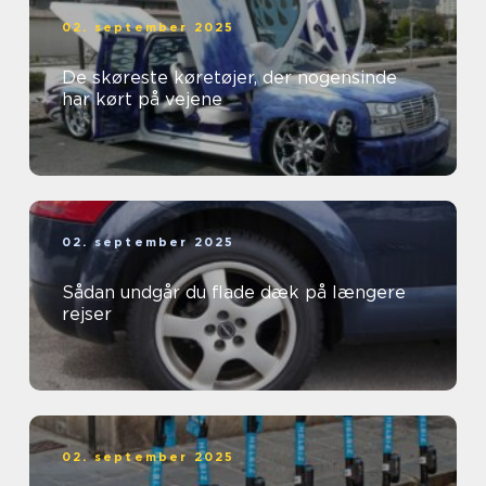
02. september 2025
De skøreste køretøjer, der nogensinde
har kørt på vejene
02. september 2025
Sådan undgår du flade dæk på længere
rejser
02. september 2025