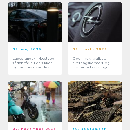
02. maj 2026
06. marts 2026
Ladestander i Næstved:
Opel: tysk kvalitet,
sådan får du en sikker
hverdagskomfort og
og fremtidssikret løsning
moderne teknologi
07. november 2025
30. september