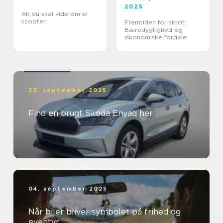
2025
Alt du skal vide om el
scooter
Fremtiden for skrot:
Bæredygtighed og
økonomiske fordele
22. september 2025
Find en brugt Skoda Enyaq her
04. september 2025
Når biler bliver symbolet på frihed og
eventyr