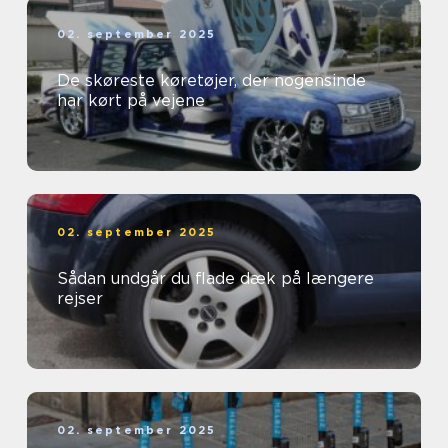
02. september 2025
De skøreste køretøjer, der nogensinde
har kørt på vejene
02. september 2025
Sådan undgår du flade dæk på længere
rejser
02. september 2025