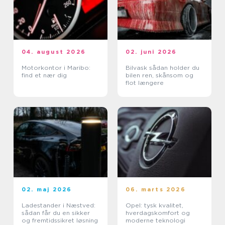
04. august 2026
02. juni 2026
Motorkontor i Maribo:
Bilvask sådan holder du
find et nær dig
bilen ren, skånsom og
flot længere
02. maj 2026
06. marts 2026
Ladestander i Næstved:
Opel: tysk kvalitet,
sådan får du en sikker
hverdagskomfort og
og fremtidssikret løsning
moderne teknologi