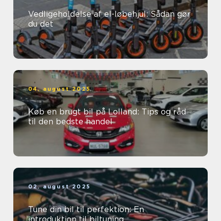
Vedligeholdelse af el-løbehjul: Sådan gør
du det
04. august 2025
Køb en brugt bil på Lolland: Tips og råd
til den bedste handel
02. august 2025
Tune din bil til perfektion: En
introduktion til biltuning