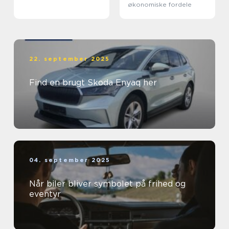
økonomiske fordele
22. september 2025
Find en brugt Skoda Enyaq her
04. september 2025
Når biler bliver symbolet på frihed og
eventyr