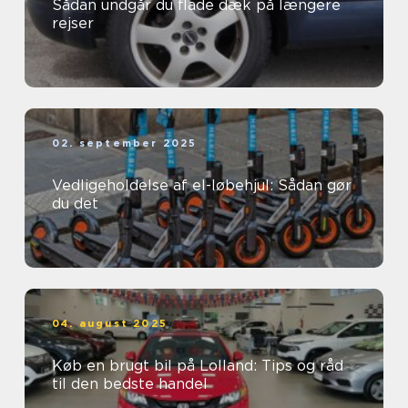
Sådan undgår du flade dæk på længere
rejser
02. september 2025
Vedligeholdelse af el-løbehjul: Sådan gør
du det
04. august 2025
Køb en brugt bil på Lolland: Tips og råd
til den bedste handel