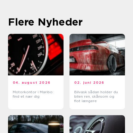
Flere Nyheder
04. august 2026
02. juni 2026
Motorkontor i Maribo:
Bilvask sådan holder du
find et nær dig
bilen ren, skånsom og
flot længere