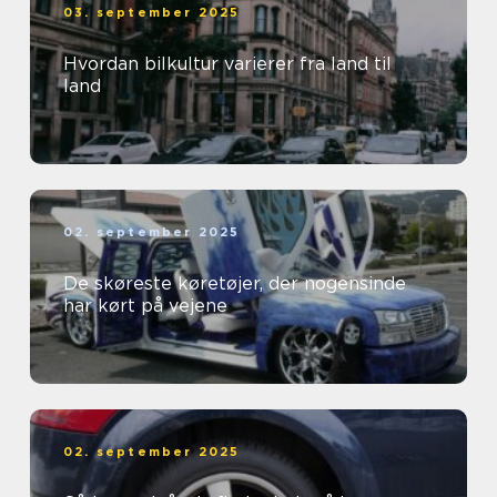
03. september 2025
Hvordan bilkultur varierer fra land til
land
02. september 2025
De skøreste køretøjer, der nogensinde
har kørt på vejene
02. september 2025