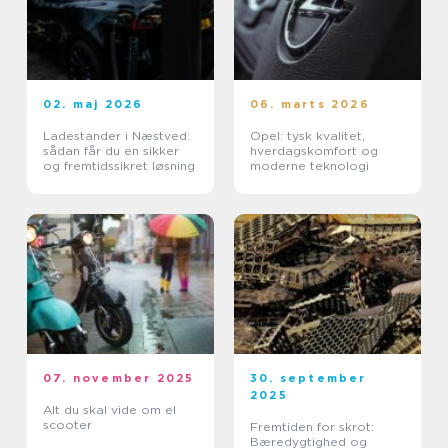
02. maj 2026
06. marts 2026
Ladestander i Næstved:
Opel: tysk kvalitet,
sådan får du en sikker
hverdagskomfort og
og fremtidssikret løsning
moderne teknologi
07. november 2025
30. september
2025
Alt du skal vide om el
scooter
Fremtiden for skrot:
Bæredygtighed og