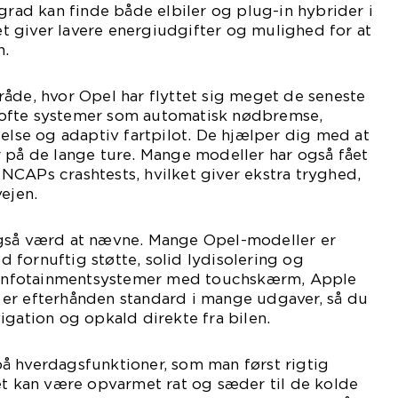
 grad kan finde både elbiler og plug-in hybrider i
 giver lavere energiudgifter og mulighed for at
n.
åde, hvor Opel har flyttet sig meget de seneste
du ofte systemer som automatisk nødbremse,
delse og adaptiv fartpilot. De hjælper dig med at
 på de lange ture. Mange modeller har også fået
CAPs crashtests, hvilket giver ekstra tryghed,
ejen.
også værd at nævne. Mange Opel-modeller er
fornuftig støtte, solid lydisolering og
. Infotainmentsystemer med touchskærm, Apple
er efterhånden standard i mange udgaver, så du
igation og opkald direkte fra bilen.
å hverdagsfunktioner, som man først rigtig
et kan være opvarmet rat og sæder til de kolde