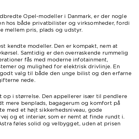
dbredte Opel-modeller i Danmark, er der nogle
gen hos både privatbilister og virksomheder, fordi
 mellem pris, plads og udstyr.
est kendte modeller. Den er kompakt, nem at
bykørsel. Samtidig er den overraskende rummelig
erationer fås med moderne infotainment,
emer og mulighed for elektrisk drivlinje. En
godt valg til både den unge bilist og den erfarne
gifterne nede.
 op i størrelse. Den appellerer især til pendlere
lidt mere benplads, bagagerum og komfort på
fte med et højt sikkerhedsniveau, gode
j og et interiør, som er nemt at finde rundt i.
Astra føles solid og velbygget, uden at prisen