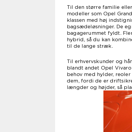
Til den større familie elle
modeller som Opel Grandl
klassen med høj indstignin
bagsædeløsninger. De egn
bagagerummet fyldt. Fler
hybrid, så du kan kombine
til de lange stræk.
Til erhvervskunder og hån
blandt andet Opel Vivaro
behov med hylder, reoler
dem, fordi de er driftsikr
længder og højder, så pl