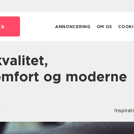
dk
ANNONCERING
OM OS
COOKI
omfort og moderne
n
Inspirat