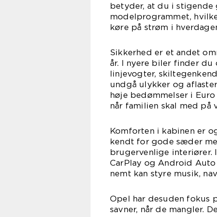
betyder, at du i stigende
modelprogrammet, hvilket
køre på strøm i hverdage
Sikkerhed er et andet omr
år. I nyere biler finder 
linjevogter, skiltegenken
undgå ulykker og aflaster
høje bedømmelser i Euro N
når familien skal med på v
Komforten i kabinen er 
kendt for gode sæder med 
brugervenlige interiører
CarPlay og Android Auto 
nemt kan styre musik, nav
Opel har desuden fokus p
savner, når de mangler. D