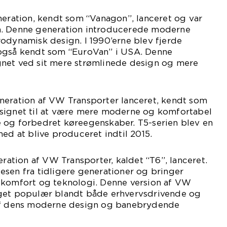
neration, kendt som “Vanagon”, lanceret og var
m. Denne generation introducerede moderne
odynamisk design. I 1990’erne blev fjerde
også kendt som “EuroVan” i USA. Denne
net ved sit mere strømlinede design og mere
neration af VW Transporter lanceret, kendt som
signet til at være mere moderne og komfortabel
 og forbedret køreegenskaber. T5-serien blev en
med at blive produceret indtil 2015.
eration af VW Transporter, kaldet “T6”, lanceret.
sen fra tidligere generationer og bringer
 komfort og teknologi. Denne version af VW
eget populær blandt både erhvervsdrivende og
 af dens moderne design og banebrydende