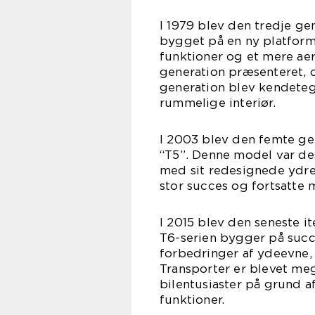
I 1979 blev den tredje ge
bygget på en ny platfor
funktioner og et mere aer
generation præsenteret, 
generation blev kendeteg
rummelige interiør.
I 2003 blev den femte ge
“T5”. Denne model var de
med sit redesignede ydre
stor succes og fortsatte 
I 2015 blev den seneste it
T6-serien bygger på succe
forbedringer af ydeevne,
Transporter er blevet m
bilentusiaster på grund
funktioner.