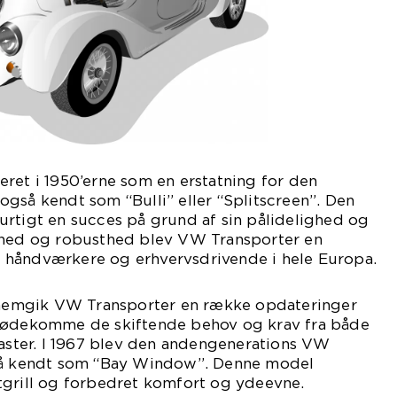
ret i 1950’erne som en erstatning for den
gså kendt som “Bulli” eller “Splitscreen”. Den
urtigt en succes på grund af sin pålidelighed og
lhed og robusthed blev VW Transporter en
 håndværkere og erhvervsdrivende i hele Europa.
ennemgik VW Transporter en række opdateringer
imødekomme de skiftende behov og krav fra både
iaster. I 1967 blev den andengenerations VW
gså kendt som “Bay Window”. Denne model
tgrill og forbedret komfort og ydeevne.