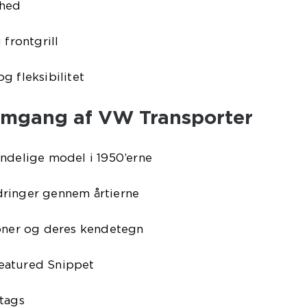
ghed
 frontgrill
g fleksibilitet
emgang af VW Transporter
indelige model i 1950’erne
dringer gennem årtierne
ioner og deres kendetegn
eatured Snippet
-tags