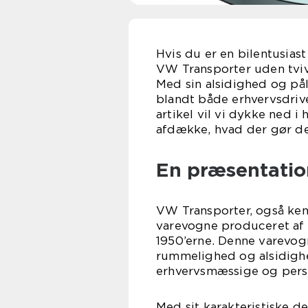
Hvis du er en bilentusiast
VW Transporter uden tviv
Med sin alsidighed og på
blandt både erhvervsdrive
artikel vil vi dykke ned i
afdække, hvad der gør den
En præsentatio
VW Transporter, også ken
varevogne produceret af
1950’erne. Denne varevogn
rummelighed og alsidighed
erhvervsmæssige og perso
Med sit karakteristiske de