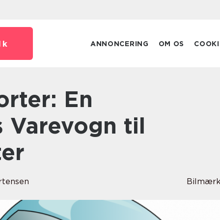
dk
ANNONCERING
OM OS
COOKI
s Varevogn til
ter
rtensen
Bilmærk