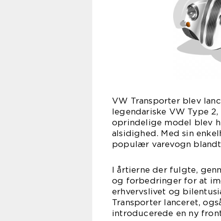
VW Transporter blev lance
legendariske VW Type 2, o
oprindelige model blev h
alsidighed. Med sin enke
populær varevogn blandt
I årtierne der fulgte, g
og forbedringer for at 
erhvervslivet og bilentus
Transporter lanceret, o
introducerede en ny fron