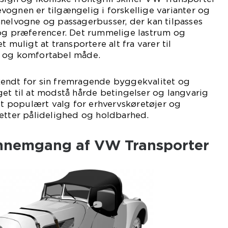
ognen er tilgængelig i forskellige varianter og
anelvogne og passagerbusser, der kan tilpasses
 og præferencer. Det rummelige lastrum og
t muligt at transportere alt fra varer til
k og komfortabel måde.
endt for sin fremragende byggekvalitet og
et til at modstå hårde betingelser og langvarig
 et populært valg for erhvervskøretøjer og
sætter pålidelighed og holdbarhed.
ennemgang af VW Transporter