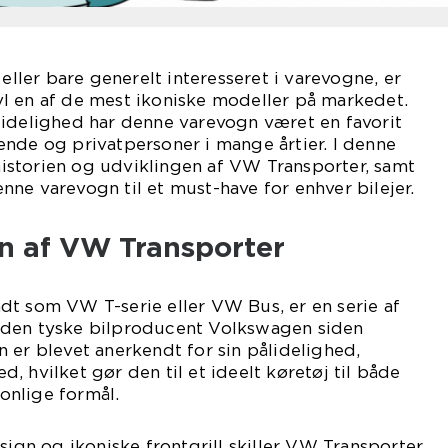
 eller bare generelt interesseret i varevogne, er
l en af de mest ikoniske modeller på markedet.
lidelighed har denne varevogn været en favorit
nde og privatpersoner i mange årtier. I denne
 historien og udviklingen af VW Transporter, samt
ne varevogn til et must-have for enhver bilejer.
n af VW Transporter
dt som VW T-serie eller VW Bus, er en serie af
 den tyske bilproducent Volkswagen siden
 er blevet anerkendt for sin pålidelighed,
, hvilket gør den til et ideelt køretøj til både
nlige formål.
sign og ikoniske frontgrill skiller VW Transporter