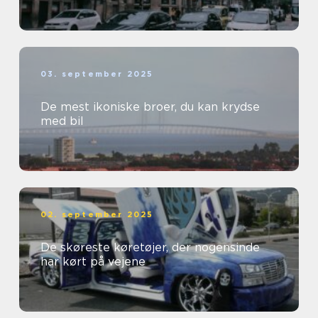
03. september 2025
De mest ikoniske broer, du kan krydse
med bil
02. september 2025
De skøreste køretøjer, der nogensinde
har kørt på vejene