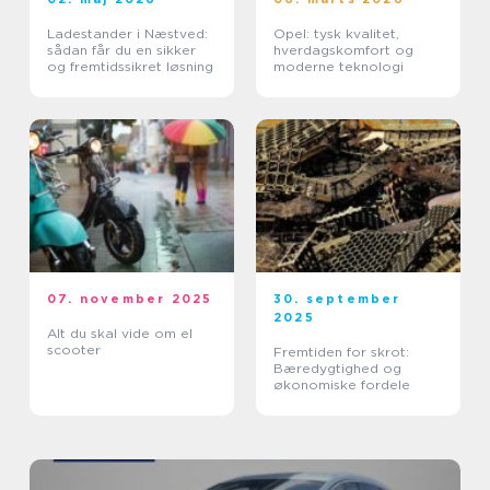
Ladestander i Næstved:
Opel: tysk kvalitet,
sådan får du en sikker
hverdagskomfort og
og fremtidssikret løsning
moderne teknologi
07. november 2025
30. september
2025
Alt du skal vide om el
scooter
Fremtiden for skrot:
Bæredygtighed og
økonomiske fordele