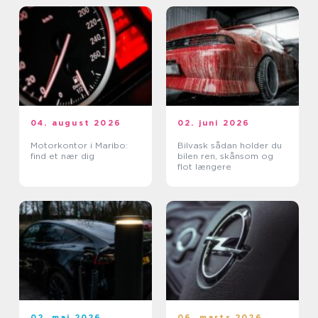
04. august 2026
02. juni 2026
Motorkontor i Maribo:
Bilvask sådan holder du
find et nær dig
bilen ren, skånsom og
flot længere
02. maj 2026
06. marts 2026