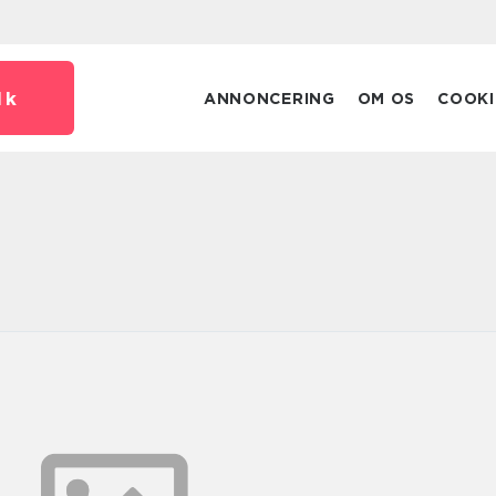
dk
ANNONCERING
OM OS
COOKI
g