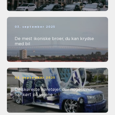
03. september 2025
De mest ikoniske broer, du kan krydse
med bil
02. september 2025
De skøreste køretøjer, der nogensinde
har kørt på vejene