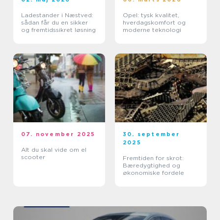
Ladestander i Næstved:
Opel: tysk kvalitet,
sådan får du en sikker
hverdagskomfort og
og fremtidssikret løsning
moderne teknologi
07. november 2025
30. september
2025
Alt du skal vide om el
scooter
Fremtiden for skrot:
Bæredygtighed og
økonomiske fordele