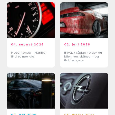
04. august 2026
02. juni 2026
Motorkontor i Maribo:
Bilvask sådan holder du
find et nær dig
bilen ren, skånsom og
flot længere
02. maj 2026
06. marts 2026