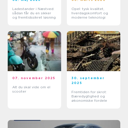
Ladestander i Næstved:
Opel: tysk kvalitet,
sådan får du en sikker
hverdagskomfort og
og fremtidssikret løsning
moderne teknologi
07. november 2025
30. september
2025
Alt du skal vide om el
scooter
Fremtiden for skrot:
Bæredygtighed og
økonomiske fordele