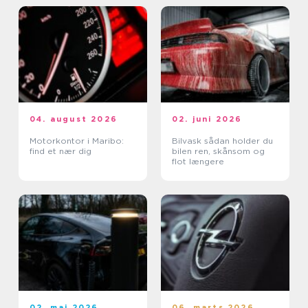
04. august 2026
02. juni 2026
Motorkontor i Maribo:
Bilvask sådan holder du
find et nær dig
bilen ren, skånsom og
flot længere
02. maj 2026
06. marts 2026