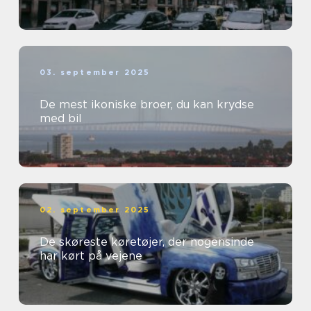
03. september 2025
De mest ikoniske broer, du kan krydse
med bil
02. september 2025
De skøreste køretøjer, der nogensinde
har kørt på vejene