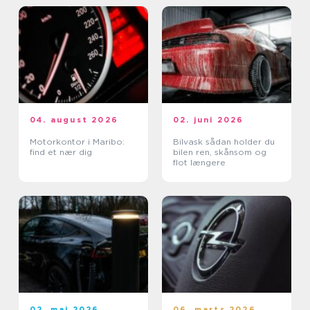
04. august 2026
02. juni 2026
Motorkontor i Maribo:
Bilvask sådan holder du
find et nær dig
bilen ren, skånsom og
flot længere
02. maj 2026
06. marts 2026