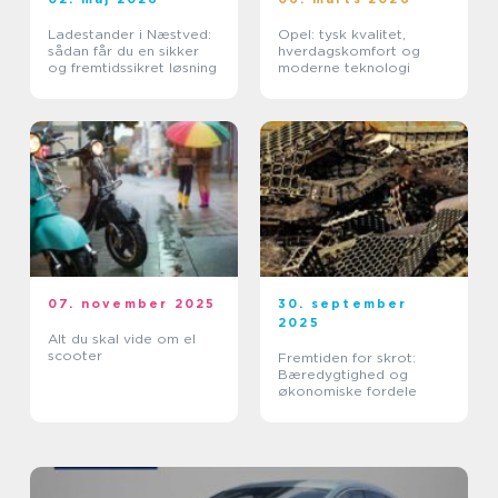
Ladestander i Næstved:
Opel: tysk kvalitet,
sådan får du en sikker
hverdagskomfort og
og fremtidssikret løsning
moderne teknologi
07. november 2025
30. september
2025
Alt du skal vide om el
scooter
Fremtiden for skrot:
Bæredygtighed og
økonomiske fordele