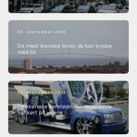
03. september 2025
De mest ikoniske broer, du kan krydse
med bil
02. september 2025
De skøreste køretøjer, der nogensinde
har kørt på vejene