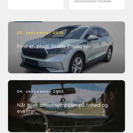
økonomiske fordele
22. september 2025
Find en brugt Skoda Enyaq her
04. september 2025
Når biler bliver symbolet på frihed og
eventyr