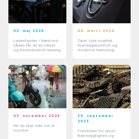
02. maj 2026
06. marts 2026
Ladestander i Næstved:
Opel: tysk kvalitet,
sådan får du en sikker
hverdagskomfort og
og fremtidssikret løsning
moderne teknologi
07. november 2025
30. september
2025
Alt du skal vide om el
scooter
Fremtiden for skrot:
Bæredygtighed og