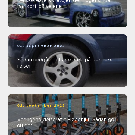
De skøreste køretøjer, der nogensinde
har kørt på vejene
02. september 2025
Sådan undgår du flade dæk på længere
rejser
02. september 2025
Vedligeholdelse af el-løbehjul: Sådan gør
du det