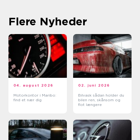
Flere Nyheder
04. august 2026
02. juni 2026
Motorkontor i Maribo:
Bilvask sådan holder du
find et nær dig
bilen ren, skånsom og
flot længere