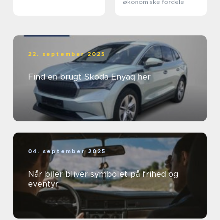
økonomiske fordele
22. september 2025
Find en brugt Skoda Enyaq her
04. september 2025
Når biler bliver symbolet på frihed og
eventyr