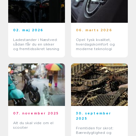
02. maj 2026
06. marts 2026
Ladestander i Næstved:
Opel: tysk kvalitet,
sådan får du en sikker
hverdagskomfort og
og fremtidssikret løsning
moderne teknologi
07. november 2025
30. september
2025
Alt du skal vide om el
scooter
Fremtiden for skrot:
Bæredygtighed og