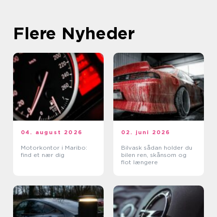
Flere Nyheder
04. august 2026
02. juni 2026
Motorkontor i Maribo:
Bilvask sådan holder du
find et nær dig
bilen ren, skånsom og
flot længere