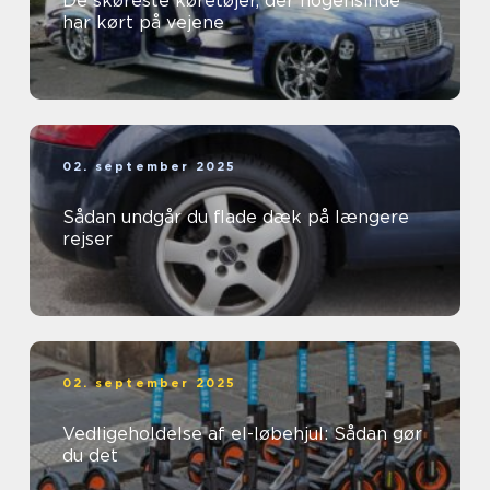
De skøreste køretøjer, der nogensinde
har kørt på vejene
02. september 2025
Sådan undgår du flade dæk på længere
rejser
02. september 2025
Vedligeholdelse af el-løbehjul: Sådan gør
du det