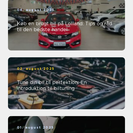
04. august 2025
Køb en brugt bil på Lolland: Tips og råd
til den bedste handel
02. august 2025
Tune din bil til perfektion: En
introduktion til biltuning
01. august 2025