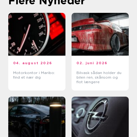
Flere Nyheder
04. august 2026
02. juni 2026
Motorkontor i Maribo:
Bilvask sådan holder du
find et nær dig
bilen ren, skånsom og
flot længere