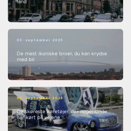
land
03. september 2025
De mest ikoniske broer, du kan krydse
med bil
02. september 2025
De skøreste køretøjer, der nogensinde
har kørt på vejene