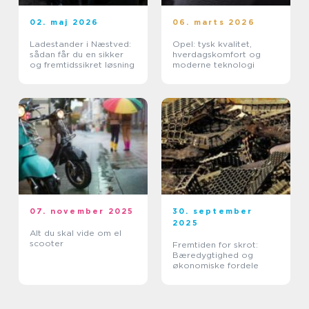
02. maj 2026
06. marts 2026
Ladestander i Næstved:
Opel: tysk kvalitet,
sådan får du en sikker
hverdagskomfort og
og fremtidssikret løsning
moderne teknologi
07. november 2025
30. september
2025
Alt du skal vide om el
scooter
Fremtiden for skrot:
Bæredygtighed og
økonomiske fordele