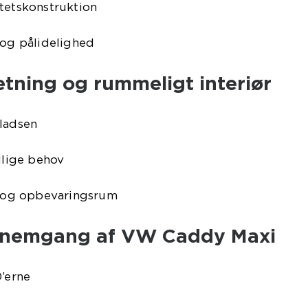
tetskonstruktion
 og pålidelighed
retning og rummeligt interiør
pladsen
llige behov
 og opbevaringsrum
ennemgang af VW Caddy Maxi
0’erne