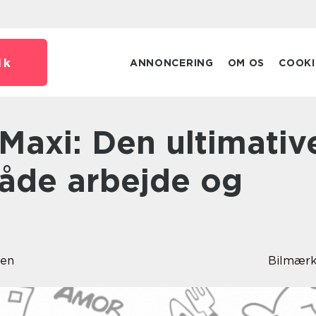
dk
ANNONCERING
OM OS
COOKI
 både arbejde og
sen
Bilmærk