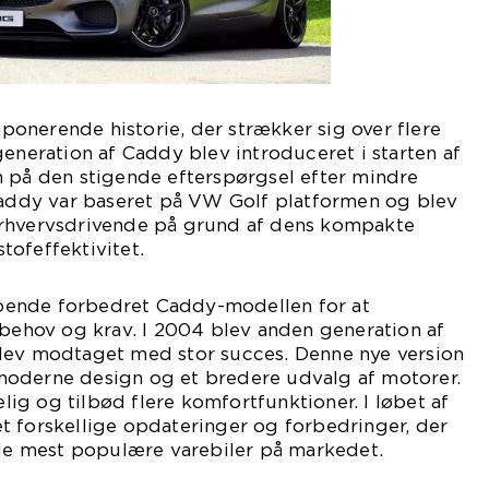
onerende historie, der strækker sig over flere
generation af Caddy blev introduceret i starten af
n på den stigende efterspørgsel efter mindre
 Caddy var baseret på VW Golf platformen og blev
erhvervsdrivende på grund af dens kompakte
ofeffektivitet.
ende forbedret Caddy-modellen for at
hov og krav. I 2004 blev anden generation af
lev modtaget med stor succes. Denne nye version
oderne design og et bredere udvalg af motorer.
g og tilbød flere komfortfunktioner. I løbet af
t forskellige opdateringer og forbedringer, der
 de mest populære varebiler på markedet.