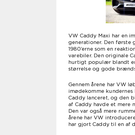
VW Caddy Maxi har en imp
generationer. Den første 
1980’erne som en reaktio
varebiler. Den originale
hurtigt populær blandt 
størrelse og gode brændst
Gennem årene har VW løb
imødekomme kundernes be
Caddy lanceret, og den b
af Caddy havde et mere m
Den var også mere rummeli
årene har VW introducere
har gjort Caddy til en af