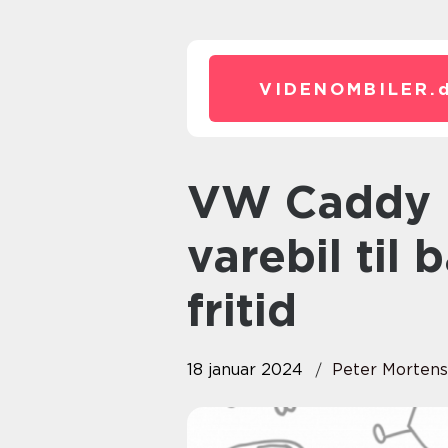
VIDENOMBILER.
VW Caddy Maxi: Den ultimative
varebil til
fritid
18 januar 2024
Peter Morten