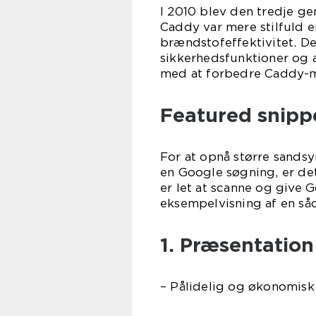
I 2010 blev den tredje ge
Caddy var mere stilfuld 
brændstofeffektivitet. D
sikkerhedsfunktioner og 
med at forbedre Caddy-mo
Featured snippe
For at opnå større sandsy
en Google søgning, er det
er let at scanne og give G
eksempelvisning af en såd
1. Præsentatio
– Pålidelig og økonomisk