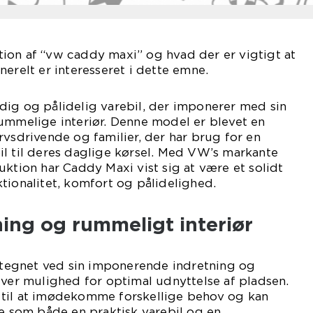
ion af “vw caddy maxi” og hvad der er vigtigt at
nerelt er interesseret i dette emne.
dig og pålidelig varebil, der imponerer med sin
ummelige interiør. Denne model er blevet en
rvsdrivende og familier, der har brug for en
il til deres daglige kørsel. Med VW’s markante
uktion har Caddy Maxi vist sig at være et solidt
tionalitet, komfort og pålidelighed.
ning og rummeligt interiør
egnet ved sin imponerende indretning og
iver mulighed for optimal udnyttelse af pladsen.
til at imødekomme forskellige behov og kan
re som både en praktisk varebil og en