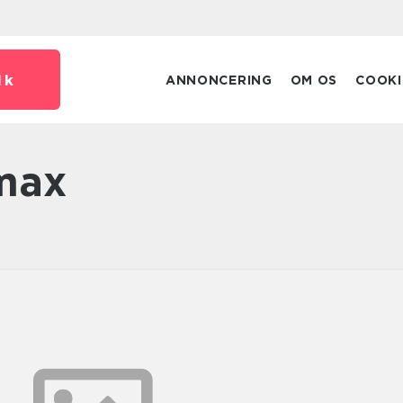
dk
ANNONCERING
OM OS
COOKI
max