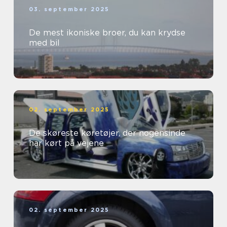
03. september 2025
De mest ikoniske broer, du kan krydse
med bil
02. september 2025
De skøreste køretøjer, der nogensinde
har kørt på vejene
02. september 2025