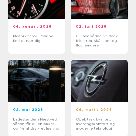
04. august 2026
02. juni 2026
Motorkontor i Maribo:
Bilvask sådan holder du
find et nær dig
bilen ren, skånsom og
flot længere
02. maj 2026
06. marts 2026
Ladestander i Næstved:
Opel: tysk kvalitet,
sådan får du en sikker
hverdagskomfort og
og fremtidssikret løsning
moderne teknologi