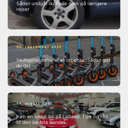
Sådan undgår du flade dæk på længere
rejser
02. september 2025
Vedligeholdelse af el-løbehjul: Sådan gør
du det
04. august 2025
Køb en brugt bil på Lolland: Tips og råd
til den bedste handel