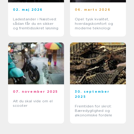
02. maj 2026
06. marts 2026
Ladestander i Næstved:
Opel: tysk kvalitet,
sådan får du en sikker
hverdagskomfort og
og fremtidssikret løsning
moderne teknologi
07. november 2025
30. september
2025
Alt du skal vide om el
scooter
Fremtiden for skrot:
Bæredygtighed og
økonomiske fordele