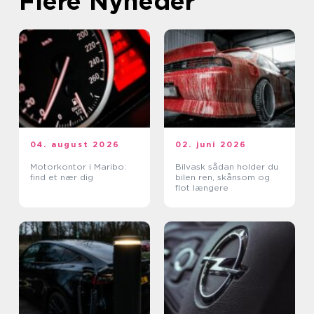
Flere Nyheder
04. august 2026
02. juni 2026
Motorkontor i Maribo:
Bilvask sådan holder du
find et nær dig
bilen ren, skånsom og
flot længere