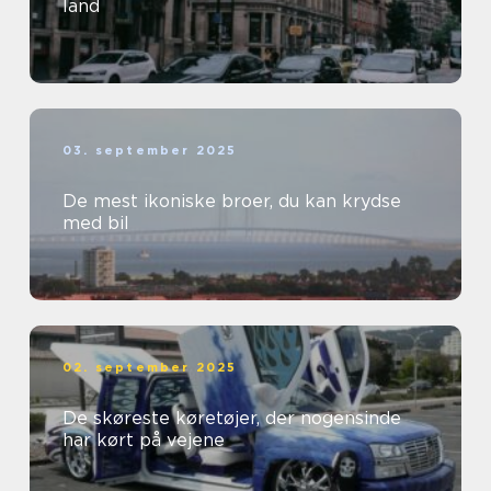
land
03. september 2025
De mest ikoniske broer, du kan krydse
med bil
02. september 2025
De skøreste køretøjer, der nogensinde
har kørt på vejene