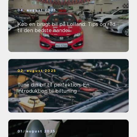
04. august 2025
Køb en brugt bil på Lolland: Tips og råd
til den bedste handel
02. august 2025
Tune din bil til perfektion: En
introduktion til biltuning
01. august 2025