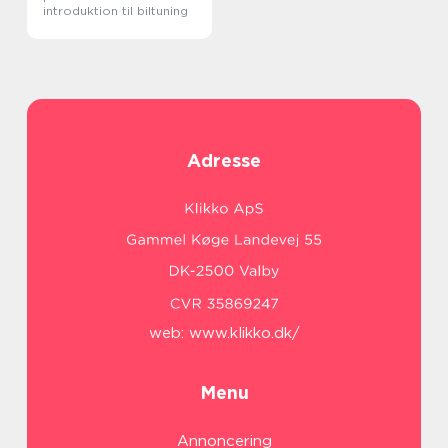
introduktion til biltuning
Adresse
web:
www.klikko.dk/
Menu
Annoncering