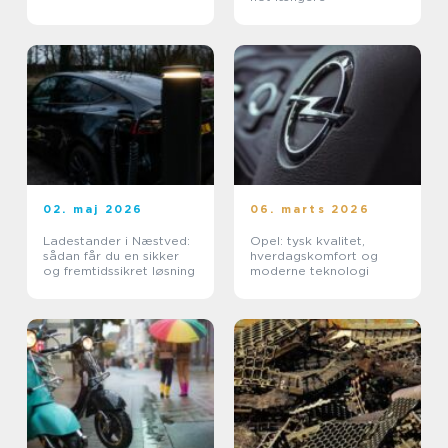
02. maj 2026
06. marts 2026
Ladestander i Næstved:
Opel: tysk kvalitet,
sådan får du en sikker
hverdagskomfort og
og fremtidssikret løsning
moderne teknologi