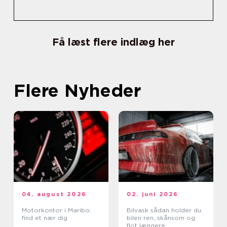
Få læst flere indlæg her
Flere Nyheder
04. august 2026
02. juni 2026
Motorkontor i Maribo:
Bilvask sådan holder du
find et nær dig
bilen ren, skånsom og
flot længere