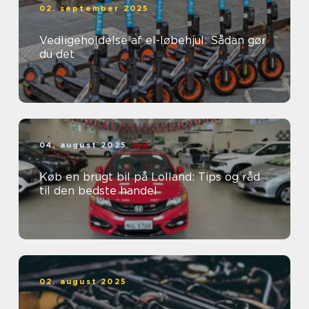
02. september 2025
Vedligeholdelse af el-løbehjul: Sådan gør
du det
04. august 2025
Køb en brugt bil på Lolland: Tips og råd
til den bedste handel
02. august 2025