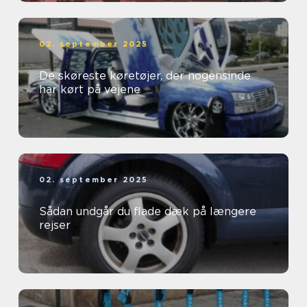
02. september 2025
De skøreste køretøjer, der nogensinde
har kørt på vejene
02. september 2025
Sådan undgår du flade dæk på længere
rejser