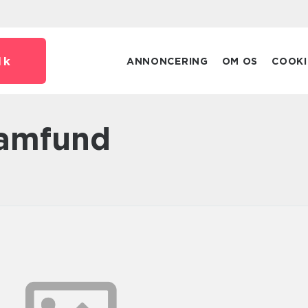
dk
ANNONCERING
OM OS
COOKI
 samfund