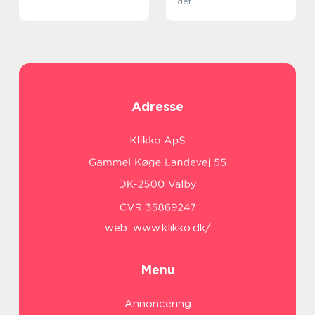
det
Adresse
web:
www.klikko.dk/
Menu
Annoncering