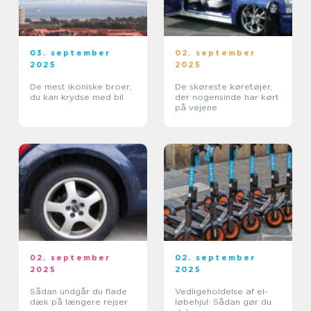
03. september
02. september
2025
2025
De mest ikoniske broer,
De skøreste køretøjer,
du kan krydse med bil
der nogensinde har kørt
på vejene
02. september
02. september
2025
2025
Sådan undgår du flade
Vedligeholdelse af el-
dæk på længere rejser
løbehjul: Sådan gør du