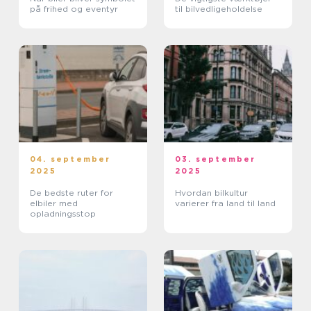
på frihed og eventyr
til bilvedligeholdelse
04. september
03. september
2025
2025
De bedste ruter for
Hvordan bilkultur
elbiler med
varierer fra land til land
opladningsstop