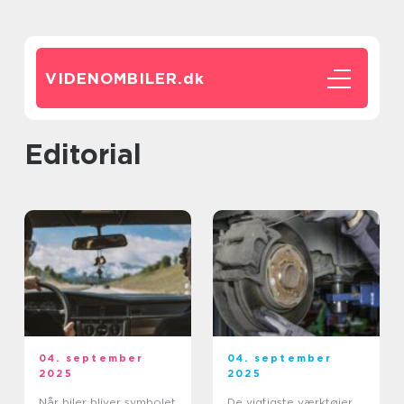
VIDENOMBILER.
dk
editorial
04. september
04. september
2025
2025
Når biler bliver symbolet
De vigtigste værktøjer