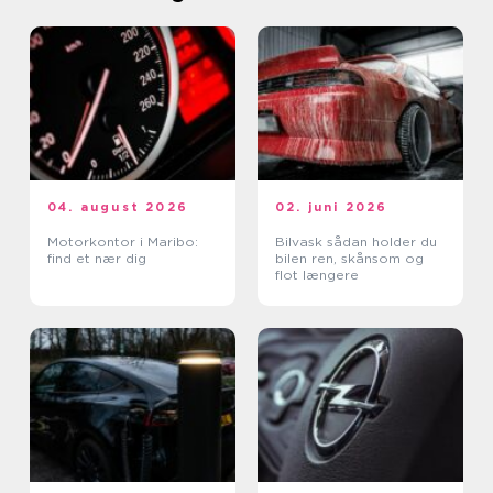
04. august 2026
02. juni 2026
Motorkontor i Maribo:
Bilvask sådan holder du
find et nær dig
bilen ren, skånsom og
flot længere