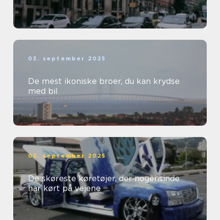
03. september 2025
De mest ikoniske broer, du kan krydse
med bil
02. september 2025
De skøreste køretøjer, der nogensinde
har kørt på vejene