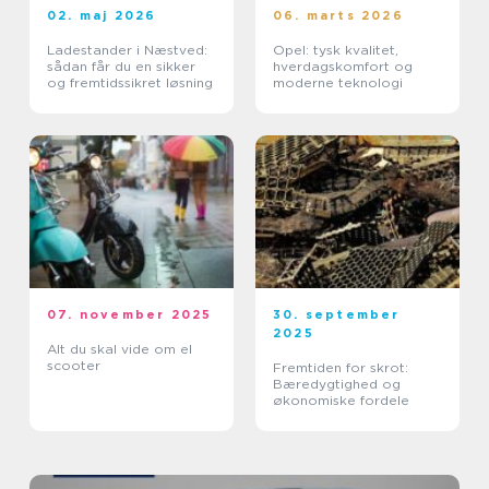
02. maj 2026
06. marts 2026
Ladestander i Næstved:
Opel: tysk kvalitet,
sådan får du en sikker
hverdagskomfort og
og fremtidssikret løsning
moderne teknologi
07. november 2025
30. september
2025
Alt du skal vide om el
scooter
Fremtiden for skrot:
Bæredygtighed og
økonomiske fordele