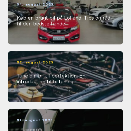
04. august 2025
Køb en brugt bil på Lolland: Tips og råd
til den bedste handel
02. august 2025
Tune din bil til perfektion: En
introduktion til biltuning
01. august 2025