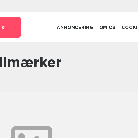
dk
ANNONCERING
OM OS
COOKI
bilmærker