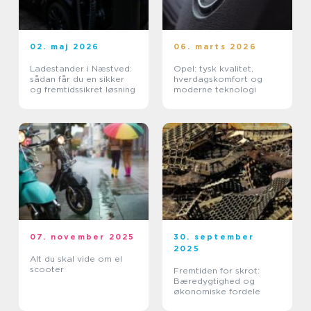
02. maj 2026
06. marts 2026
Ladestander i Næstved:
Opel: tysk kvalitet,
sådan får du en sikker
hverdagskomfort og
og fremtidssikret løsning
moderne teknologi
07. november 2025
30. september
2025
Alt du skal vide om el
scooter
Fremtiden for skrot:
Bæredygtighed og
økonomiske fordele