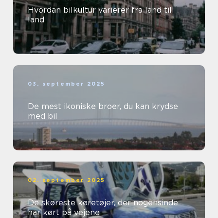
Hvordan bilkultur varierer fra land til
land
03. september 2025
De mest ikoniske broer, du kan krydse
med bil
02. september 2025
De skøreste køretøjer, der nogensinde
har kørt på vejene