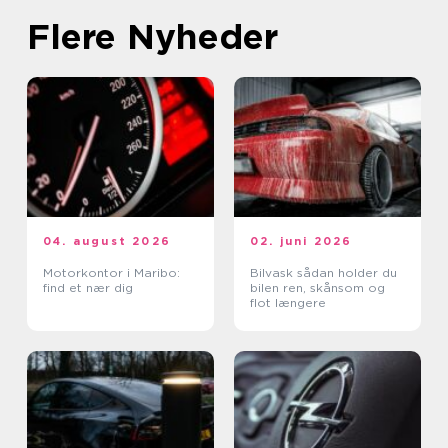
Flere Nyheder
04. august 2026
02. juni 2026
Motorkontor i Maribo:
Bilvask sådan holder du
find et nær dig
bilen ren, skånsom og
flot længere