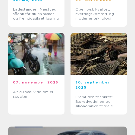
Ladestander i Næstved:
Opel: tysk kvalitet,
sådan får du en sikker
hverdagskomfort og
og fremtidssikret løsning
moderne teknologi
07. november 2025
30. september
2025
Alt du skal vide om el
scooter
Fremtiden for skrot:
Bæredygtighed og
økonomiske fordele