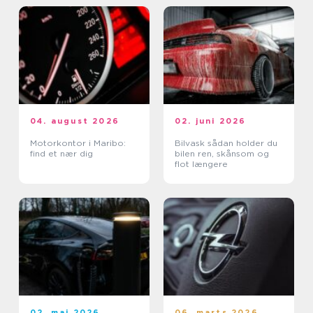
04. august 2026
02. juni 2026
Motorkontor i Maribo:
Bilvask sådan holder du
find et nær dig
bilen ren, skånsom og
flot længere
02. maj 2026
06. marts 2026