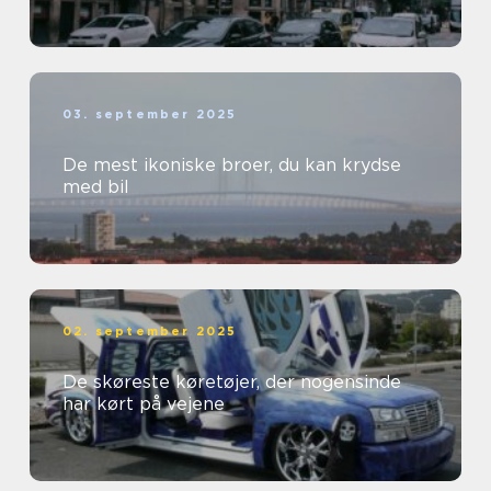
03. september 2025
De mest ikoniske broer, du kan krydse
med bil
02. september 2025
De skøreste køretøjer, der nogensinde
har kørt på vejene