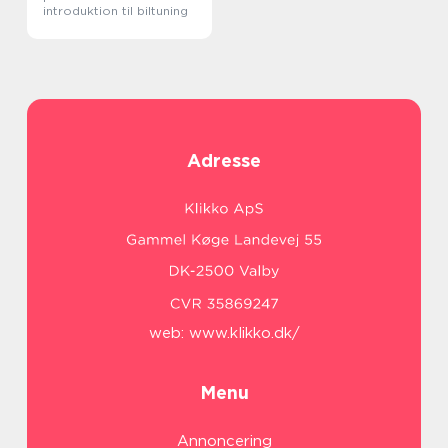
introduktion til biltuning
Adresse
web:
www.klikko.dk/
Menu
Annoncering