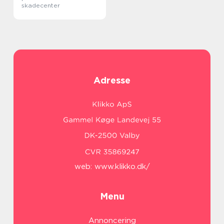
skadecenter
Adresse
web:
www.klikko.dk/
Menu
Annoncering