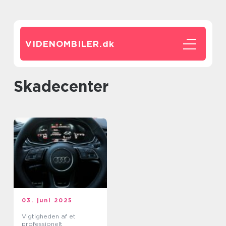
VIDENOMBILER.
dk
skadecenter
03. juni 2025
Vigtigheden af et
professionelt