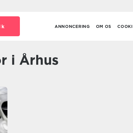
dk
ANNONCERING
OM OS
COOKI
r i Århus