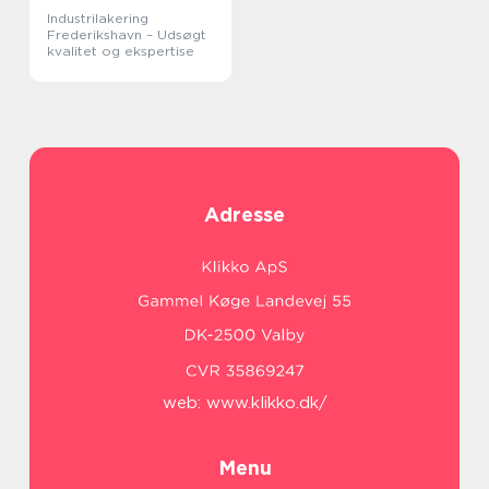
Industrilakering
Frederikshavn – Udsøgt
kvalitet og ekspertise
Adresse
web:
www.klikko.dk/
Menu