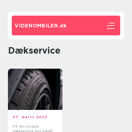
VIDENOMBILER.
dk
dækservice
07. marts 2023
Få den bedste
dækservice hos lokalt