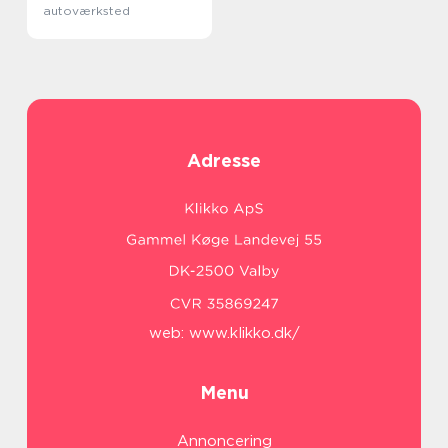
autoværksted
Adresse
web:
www.klikko.dk/
Menu
Annoncering