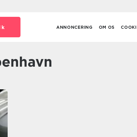
dk
ANNONCERING
OM OS
COOKI
øbenhavn